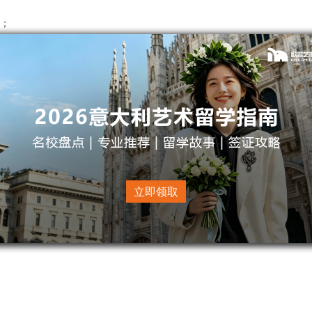
力；
立即领取
化视野；